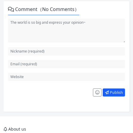
Comment（No Comments）
Publish
About us